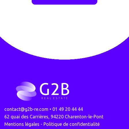
contact@g2b-re.com
• 01 49 20 44 44
62 quai des Carrières, 94220 Charenton-le-Pont
Mentions légales - Politique de confidentialité