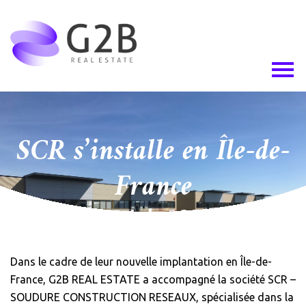
Skip
to
the
content
Notre agence, nos métiers
Conseils
Retrouvez nos offres
SCR s’installe en Île-de-
Actualités
France
CONTACT
30 octobre 2023
Dans le cadre de leur nouvelle implantation en Île-de-
France, G2B REAL ESTATE a accompagné la société SCR –
SOUDURE CONSTRUCTION RESEAUX, spécialisée dans la